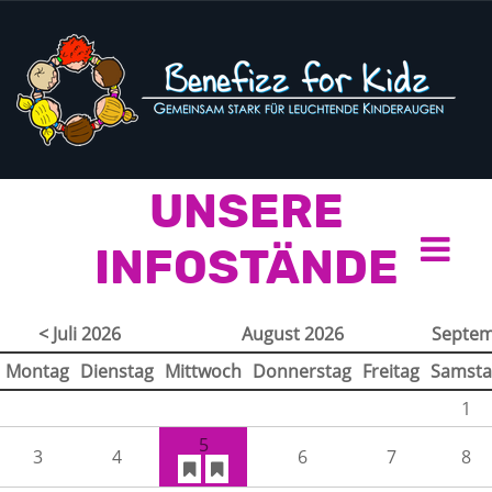
UNSERE
INFOSTÄNDE
< Juli 2026
August 2026
Septem
Montag
Dienstag
Mittwoch
Donnerstag
Freitag
Samsta
1
5
3
4
6
7
8