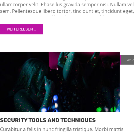
ullamcorper velit. Phasellus gravida semper nisi. Nullam vel
sem. Pellentesque libero tortor, tincidunt et, tincidunt eget,
semper nec, quam. Sed hendrerit. Morbi ac felis. Nunc
egestas, augue at pellentesque laoreet.
WEITERLESEN …
2017
SECURITY TOOLS AND TECHNIQUES
Curabitur a felis in nunc fringilla tristique. Morbi mattis