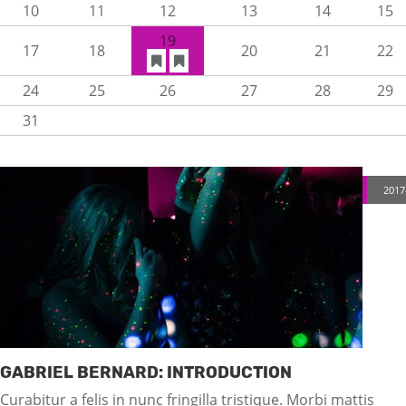
10
11
12
13
14
15
19
17
18
20
21
22
24
25
26
27
28
29
31
2017
GABRIEL BERNARD: INTRODUCTION
Curabitur a felis in nunc fringilla tristique. Morbi mattis