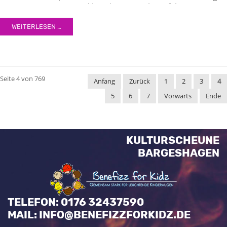
semper nec, quam. Sed hendrerit. Morbi ac felis. Nunc
egestas, augue at pellentesque laoreet.
WEITERLESEN …
Seite 4 von 769
Anfang
Zurück
1
2
3
4
5
6
7
Vorwärts
Ende
KULTURSCHEUNE
BARGESHAGEN
TELEFON: 0176 32437590
MAIL: INFO@BENEFIZZFORKIDZ.DE