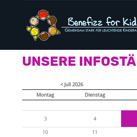
UNSERE INFOST
< Juli 2026
Montag
Dienstag
3
4
10
11