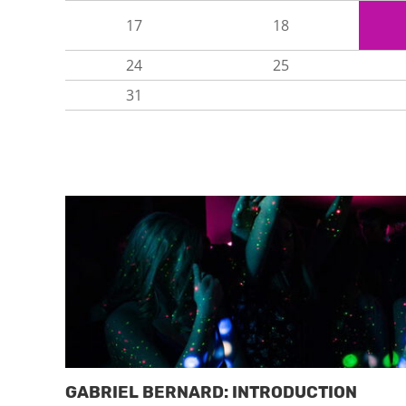
17
18
24
25
31
GABRIEL BERNARD: INTRODUCTION