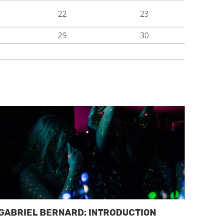
22
23
29
30
017-09-13
(Mittwoch)
2017-09-
GABRIEL BERNARD: INTRODUCTION