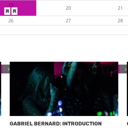
19
20
21
26
27
28
2017-08-30
(Mittwoch)
2
GABRIEL BERNARD: INTRODUCTION