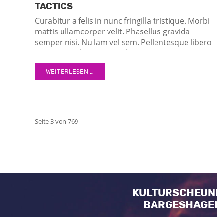
TACTICS
Curabitur a felis in nunc fringilla tristique. Morbi
mattis ullamcorper velit. Phasellus gravida
semper nisi. Nullam vel sem. Pellentesque libero
tortor, tincidunt et, tincidunt eget, semper nec,
quam. Sed hendrerit. Morbi ac felis. Nunc egestas
WEITERLESEN …
augue at pellentesque laoreet.
Seite 3 von 769
KULTURSCHEUN
BARGESHAGE