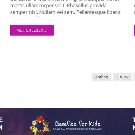
mattis ullamcorper velit. Phasellus gravida
semper nisi. Nullam vel sem. Pellentesque libero
tortor, tincidunt et, tincidunt eget, semper nec,
quam. Sed hendrerit. Morbi ac felis. Nunc egestas,
WEITERLESEN …
augue at pellentesque laoreet.
,
Anfang
Zurück
E
N