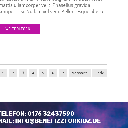
mattis ullamcorper velit. Phasellus gravida
semper nisi. Nullam vel sem. Pellentesque libero
tortor, tincidunt et, tincidunt eget, semper nec,
quam. Sed hendrerit. Morbi ac felis. Nunc egestas,
WEITERLESEN …
augue at pellentesque laoreet.
1
2
3
4
5
6
7
Vorwärts
Ende
TELEFON: 0176 32437590
MAIL: INFO@BENEFIZZFORKIDZ.DE