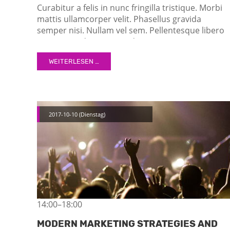
Curabitur a felis in nunc fringilla tristique. Morbi
mattis ullamcorper velit. Phasellus gravida
semper nisi. Nullam vel sem. Pellentesque libero
tortor, tincidunt et, tincidunt eget, semper nec,
quam. Sed hendrerit. Morbi ac felis. Nunc egestas
WEITERLESEN …
augue at pellentesque laoreet.
2017-10-10
(Dienstag)
14:00–18:00
MODERN MARKETING STRATEGIES AND