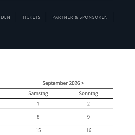
NDEN
TICKETS
PARTNER & SPONSOREN
September 2026 >
Samstag
Sonntag
1
2
8
9
15
16