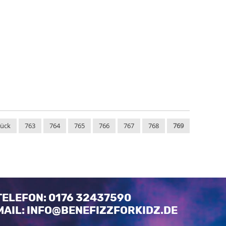
rück
763
764
765
766
767
768
769
TELEFON: 0176 32437590
MAIL: INFO@BENEFIZZFORKIDZ.DE