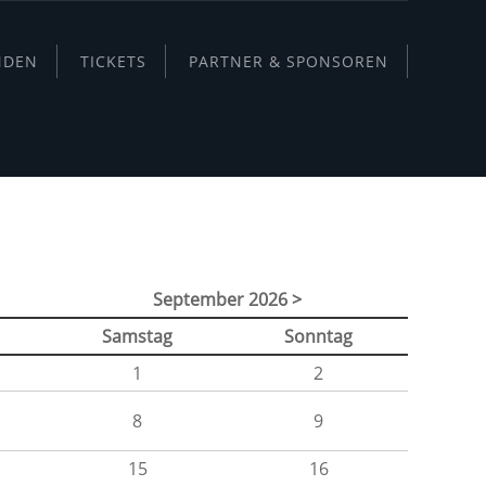
NDEN
TICKETS
PARTNER & SPONSOREN
September 2026 >
Samstag
Sonntag
1
2
8
9
15
16