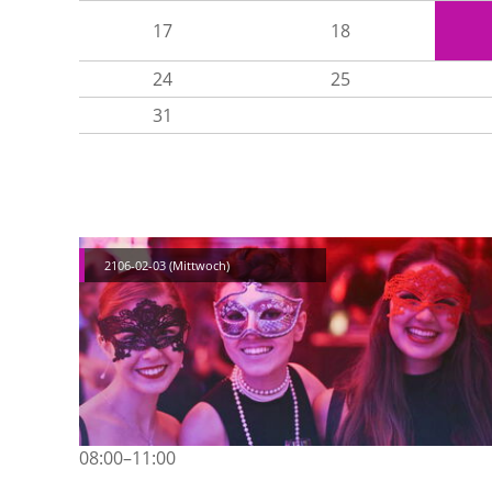
17
18
24
25
31
2106-02-03
(Mittwoch)
08:00–11:00