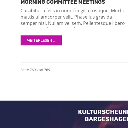
MORNING COMMITTEE MEETINGS
Curabitur a felis in nunc fringilla tristique. Morbi
mattis ullamcorper velit. Phasellus gravida
semper nisi. Nullam vel sem. Pellentesque libero
tortor, tincidunt et, tincidunt eget, semper nec,
quam. Sed hendrerit. Morbi ac felis. Nunc egestas
WEITERLESEN …
augue at pellentesque laoreet.
Seite 769 von 769
KULTURSCHEUN
BARGESHAGE