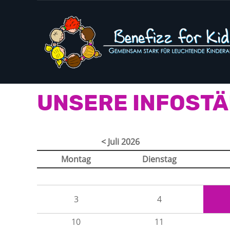
UNSERE INFOST
< Juli 2026
Montag
Dienstag
3
4
10
11